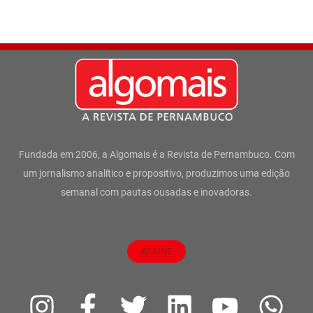
Fundada em 2006, a Algomais é a Revista de Pernambuco. Com
um jornalismo analítico e propositivo, produzimos uma edição
semanal com pautas ousadas e inovadoras.
ASSINE
I
F
T
L
Y
W