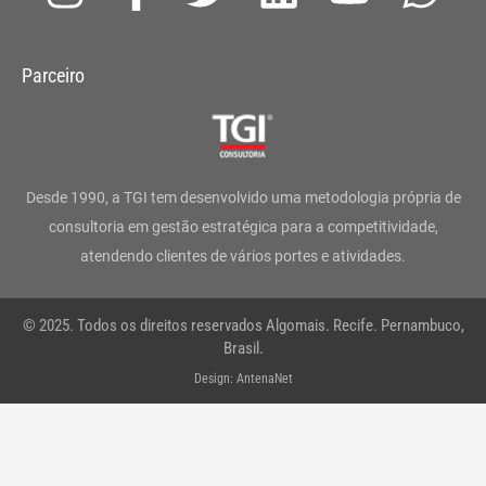
n
a
w
i
o
h
s
c
i
n
u
a
Parceiro
t
e
t
k
t
t
a
b
t
e
u
s
g
o
e
d
b
a
Desde 1990, a TGI tem desenvolvido uma metodologia própria de
r
o
r
i
e
p
consultoria em gestão estratégica para a competitividade,
atendendo clientes de vários portes e atividades.
a
k
n
p
m
-
© 2025. Todos os direitos reservados Algomais. Recife. Pernambuco,
f
Brasil.
Design: AntenaNet