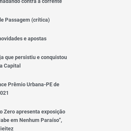
nadando contra a corrente
 de Passagem (crítica)
novidades e apostas
a que persistiu e conquistou
a Capital
nce Prêmio Urbana-PE de
2021
o Zero apresenta exposição
Cabe em Nenhum Paraíso”,
ieitez