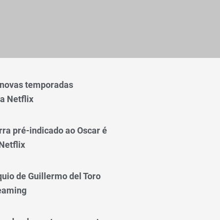
 novas temporadas
a Netflix
rra pré-indicado ao Oscar é
Netflix
quio de Guillermo del Toro
reaming