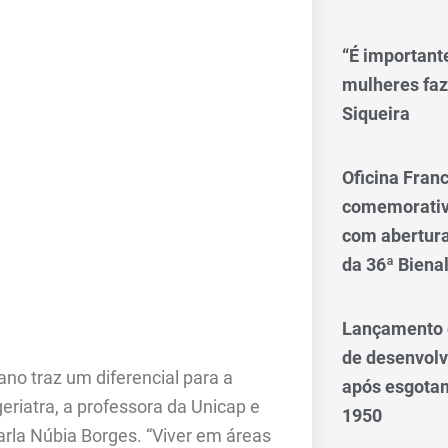
“É importante
mulheres faz
Siqueira
Oficina Franc
comemorativo
com abertura 
da 36ª Biena
Lançamento d
de desenvol
ano traz um diferencial para a
após esgotam
eriatra, a professora da Unicap e
1950
la Núbia Borges. “Viver em áreas