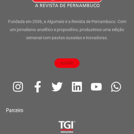
Fundada em 2006, a Algomais é a Revista de Pernambuco. Com
um jornalismo analítico e propositivo, produzimos uma edição
semanal com pautas ousadas e inovadoras.
ASSINE
I
F
T
L
Y
W
n
a
w
i
o
h
s
c
i
n
u
a
Parceiro
t
e
t
k
t
t
a
b
t
e
u
s