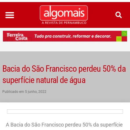
Ir
para
o
conteúdo
Bacia do São Francisco perdeu 50% da
superfície natural de água
Publicado em
5 junho, 2022
A Bacia do São Francisco perdeu 50% da superfície