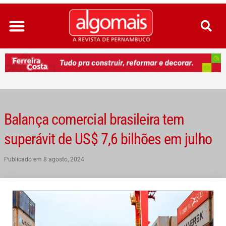
Ir
para
o
conteúdo
Balança comercial brasileira tem
superávit de US$ 7,6 bilhões em julho
Publicado em
8 agosto, 2024