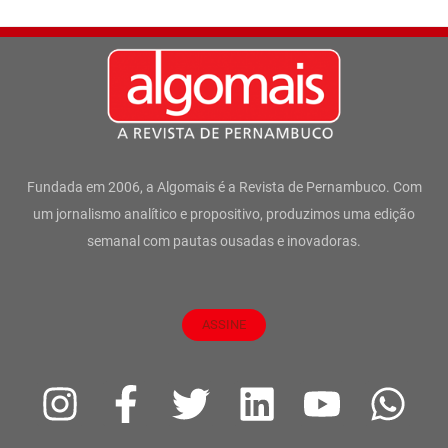
Fundada em 2006, a Algomais é a Revista de Pernambuco. Com
um jornalismo analítico e propositivo, produzimos uma edição
semanal com pautas ousadas e inovadoras.
ASSINE
I
F
T
L
Y
W
n
a
w
i
o
h