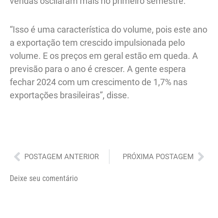
vendas oscilaram mais no primeiro semestre.
“Isso é uma característica do volume, pois este ano
a exportação tem crescido impulsionada pelo
volume. E os preços em geral estão em queda. A
previsão para o ano é crescer. A gente espera
fechar 2024 com um crescimento de 1,7% nas
exportações brasileiras”, disse.
Anterior
Pró
POSTAGEM ANTERIOR
PRÓXIMA POSTAGEM
Deixe seu comentário