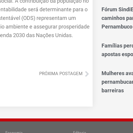
social. A contribuição da população no
Fórum SindiE
ntabilidade será determinante para o
caminhos par
ustentável (ODS) representam um
Pernambuco
eio ambiente e assegurar prosperidade
genda 2030 das Nações Unidas.
Famílias per
apostas espo
Próximo
Mulheres av
PRÓXIMA POSTAGEM
pernambucan
barreiras