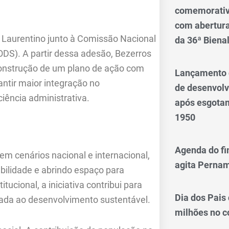
comemorativo
com abertura 
le Laurentino junto à Comissão Nacional
da 36ª Biena
DS). A partir dessa adesão, Bezerros
construção de um plano de ação com
Lançamento d
antir maior integração no
de desenvol
ciência administrativa.
após esgotam
1950
Agenda do fi
em cenários nacional e internacional,
agita Perna
bilidade e abrindo espaço para
tucional, a iniciativa contribui para
Dia dos Pais
tada ao desenvolvimento sustentável.
milhões no 