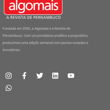
Fundada em 2006, a Algomais é a Revista de
Pernambuco. Com um jornalismo analítico e propositivo,
produzimos uma edição semanal com pautas ousadas e
inovadoras.
I
W
F
T
L
Y
n
h
a
w
i
o
s
a
c
i
n
u
t
t
e
t
k
t
a
s
b
t
e
u
g
a
o
e
d
b
r
p
o
r
i
e