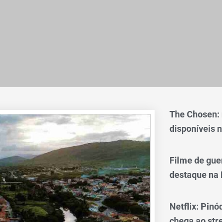
The Chosen:
disponíveis n
Filme de gue
destaque na 
Netflix: Pinó
chega ao st