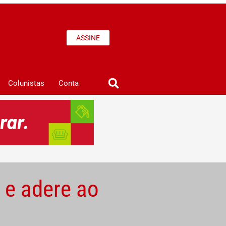
ASSINE
Colunistas
Conta
 e adere ao