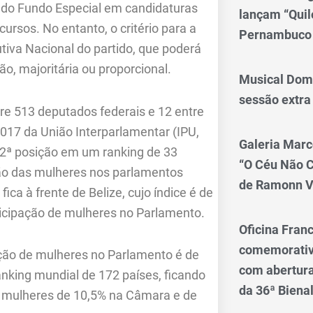
 do Fundo Especial em candidaturas
lançam “Qui
cursos. No entanto, o critério para a
Pernambuco
tiva Nacional do partido, que poderá
ão, majoritária ou proporcional.
Musical Dom
sessão extra
re 513 deputados federais e 12 entre
017 da União Interparlamentar (IPU,
Galeria Marc
32ª posição em um ranking de 33
“O Céu Não 
ção das mulheres nos parlamentos
de Ramonn V
ica à frente de Belize, cujo índice é de
rticipação de mulheres no Parlamento.
Oficina Franc
comemorativo
ação de mulheres no Parlamento é de
com abertura 
nking mundial de 172 países, ficando
da 36ª Biena
de mulheres de 10,5% na Câmara e de