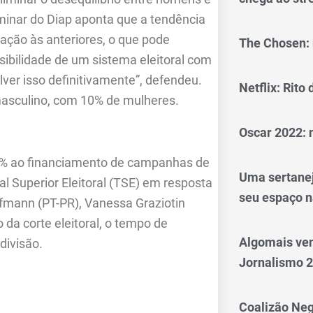
minar do Diap aponta que a tendência
ação às anteriores, o que pode
The Chosen: 
ibilidade de um sistema eleitoral com
lver isso definitivamente”, defendeu.
Netflix: Rito
masculino, com 10% de mulheres.
Oscar 2022: 
30% ao financiamento de campanhas de
Uma sertanej
l Superior Eleitoral (TSE) em resposta
seu espaço n
fmann (PT-PR), Vanessa Graziotin
da corte eleitoral, o tempo de
Algomais ve
divisão.
Jornalismo 
Coalizão Neg