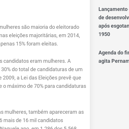
Lançamento d
de desenvol
após esgotam
mulheres são maioria do eleitorado
1950
imas eleições majoritárias, em 2014,
apenas 15% foram eleitas.
Agenda do fi
agita Perna
os candidatos eram mulheres. A
 30% do total de candidaturas de um
de 2009, a Lei das Eleições prevê que
 e o máximo de 70% para candidaturas
tas mulheres, também apareceram as
6 mais de 16 mil candidatos
 Naquele ano, em 1.286 dos 5.568