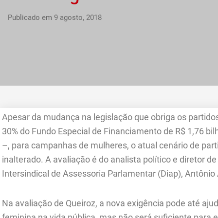
Publicado em
9 agosto, 2018
Apesar da mudança na legislação que obriga os partido
30% do Fundo Especial de Financiamento de R$ 1,76 bil
–, para campanhas de mulheres, o atual cenário de par
inalterado. A avaliação é do analista político e diret
Intersindical de Assessoria Parlamentar (Diap), Antônio
Na avaliação de Queiroz, a nova exigência pode até aju
feminina na vida pública, mas não será suficiente para 