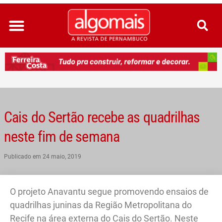
Ir
para
o
conteúdo
Cais do Sertão recebe as quadrilhas
neste fim de semana
Publicado em
24 maio, 2019
O projeto Anavantu segue promovendo ensaios de
quadrilhas juninas da Região Metropolitana do
Recife na área externa do Cais do Sertão. Neste