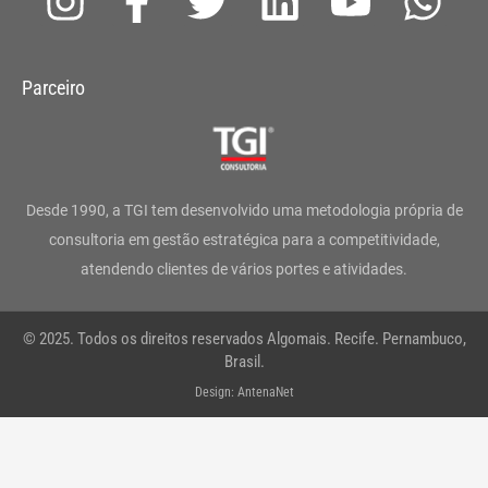
n
a
w
i
o
h
s
c
i
n
u
a
Parceiro
t
e
t
k
t
t
a
b
t
e
u
s
g
o
e
d
b
a
Desde 1990, a TGI tem desenvolvido uma metodologia própria de
r
o
r
i
e
p
consultoria em gestão estratégica para a competitividade,
atendendo clientes de vários portes e atividades.
a
k
n
p
m
-
© 2025. Todos os direitos reservados Algomais. Recife. Pernambuco,
f
Brasil.
Design: AntenaNet