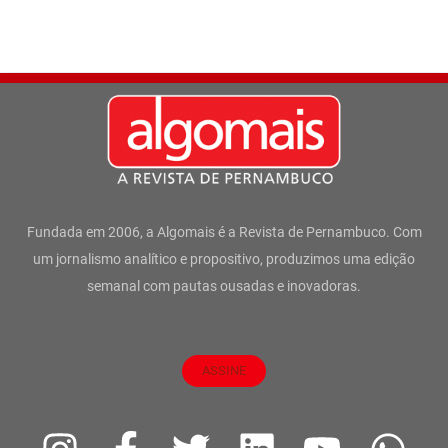
Fundada em 2006, a Algomais é a Revista de Pernambuco. Com
um jornalismo analítico e propositivo, produzimos uma edição
semanal com pautas ousadas e inovadoras.
ASSINE
I
F
T
L
Y
W