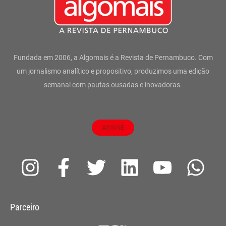
Fundada em 2006, a Algomais é a Revista de Pernambuco. Com
um jornalismo analítico e propositivo, produzimos uma edição
semanal com pautas ousadas e inovadoras.
ASSINE
I
F
T
L
Y
W
n
a
w
i
o
h
s
c
i
n
u
a
Parceiro
t
e
t
k
t
t