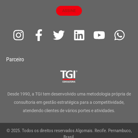
ASSINE
I
F
T
L
Y
W
n
a
w
i
o
h
s
c
i
n
u
a
Parceiro
t
e
t
k
t
t
a
b
t
e
u
s
g
o
e
d
b
a
Desde 1990, a TGI tem desenvolvido uma metodologia própria de
r
o
r
i
e
p
consultoria em gestão estratégica para a competitividade,
atendendo clientes de vários portes e atividades.
a
k
n
p
m
-
© 2025. Todos os direitos reservados Algomais. Recife. Pernambuco,
Brasil.