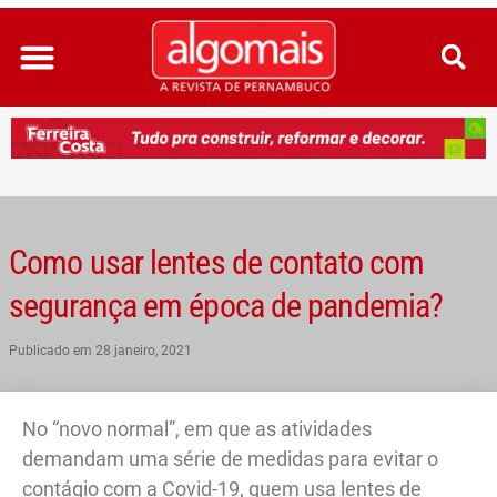
Ir
para
o
conteúdo
Como usar lentes de contato com
segurança em época de pandemia?
Publicado em
28 janeiro, 2021
No “novo normal”, em que as atividades
demandam uma série de medidas para evitar o
contágio com a Covid-19, quem usa lentes de