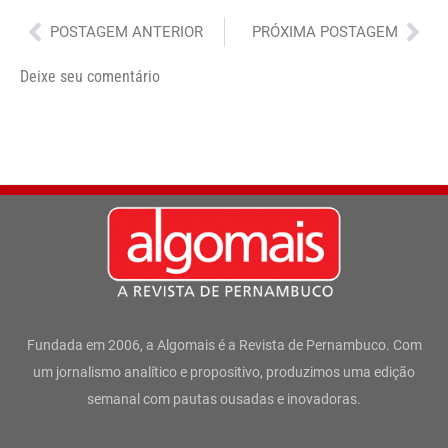
Anterior
Pró
POSTAGEM ANTERIOR
PRÓXIMA POSTAGEM
Deixe seu comentário
Fundada em 2006, a Algomais é a Revista de Pernambuco. Com
um jornalismo analítico e propositivo, produzimos uma edição
semanal com pautas ousadas e inovadoras.