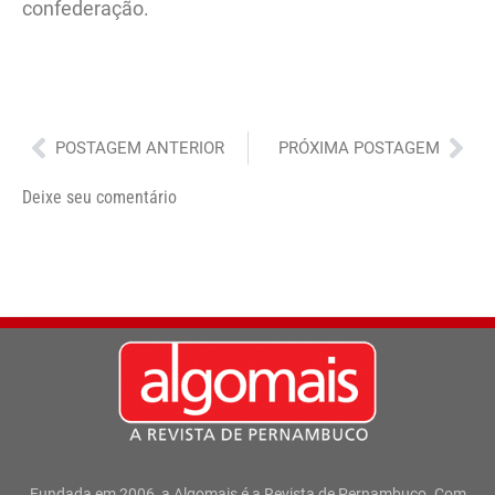
confederação.
Anterior
Pró
POSTAGEM ANTERIOR
PRÓXIMA POSTAGEM
Deixe seu comentário
Fundada em 2006, a Algomais é a Revista de Pernambuco. Com