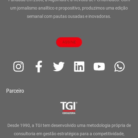
um jornalismo analítico e propositivo, produzimos uma edição
semanal com pautas ousadas e inovadoras.
ASSINE
I
F
T
L
Y
W
n
a
w
i
o
h
s
c
i
n
u
a
Parceiro
t
e
t
k
t
t
a
b
t
e
u
s
g
o
e
d
b
a
Desde 1990, a TGI tem desenvolvido uma metodologia própria de
r
o
r
i
e
p
consultoria em gestão estratégica para a competitividade,