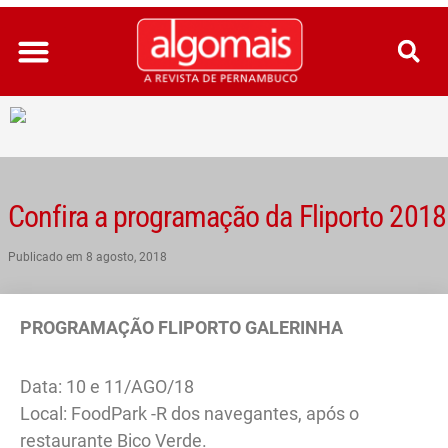
Ir
para
o
conteúdo
Confira a programação da Fliporto 2018
Publicado em
8 agosto, 2018
PROGRAMAÇÃO FLIPORTO GALERINHA
Data: 10 e 11/AGO/18
Local: FoodPark -R dos navegantes, após o
restaurante Bico Verde.