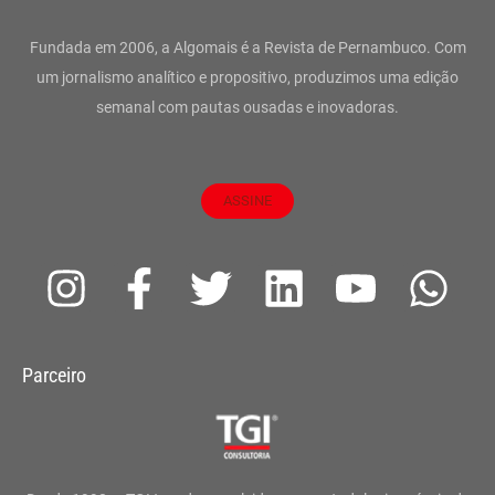
Fundada em 2006, a Algomais é a Revista de Pernambuco. Com
um jornalismo analítico e propositivo, produzimos uma edição
semanal com pautas ousadas e inovadoras.
ASSINE
I
F
T
L
Y
W
n
a
w
i
o
h
s
c
i
n
u
a
Parceiro
t
e
t
k
t
t
a
b
t
e
u
s
g
o
e
d
b
a