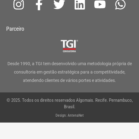
I
F
T
L
Y
W
n
a
w
i
o
h
s
c
i
n
u
a
Parceiro
t
e
t
k
t
t
a
b
t
e
u
s
g
o
e
d
b
a
Desde 1990, a TGI tem desenvolvido uma metodologia própria de
r
o
r
i
e
p
consultoria em gestão estratégica para a competitividade,
atendendo clientes de vários portes e atividades.
a
k
n
p
m
-
© 2025. Todos os direitos reservados Algomais. Recife. Pernambuco,
f
Brasil.
Design: AntenaNet