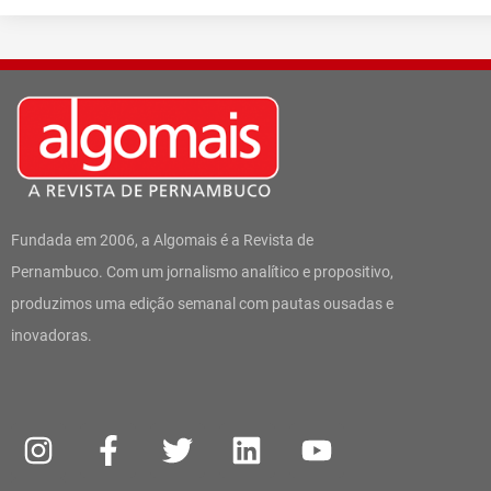
Fundada em 2006, a Algomais é a Revista de
Pernambuco. Com um jornalismo analítico e propositivo,
produzimos uma edição semanal com pautas ousadas e
inovadoras.
I
W
F
T
L
Y
n
h
a
w
i
o
s
a
c
i
n
u