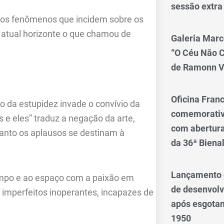
sessão extra
 dos fenômenos que incidem sobre os
 atual horizonte o que chamou de
Galeria Marc
“O Céu Não 
de Ramonn V
Oficina Franc
 da estupidez invade o convívio da
comemorativo
s e eles” traduz a negação da arte,
com abertura 
quanto os aplausos se destinam à
da 36ª Biena
Lançamento d
tempo e ao espaço com a paixão em
de desenvol
 imperfeitos inoperantes, incapazes de
após esgotam
1950