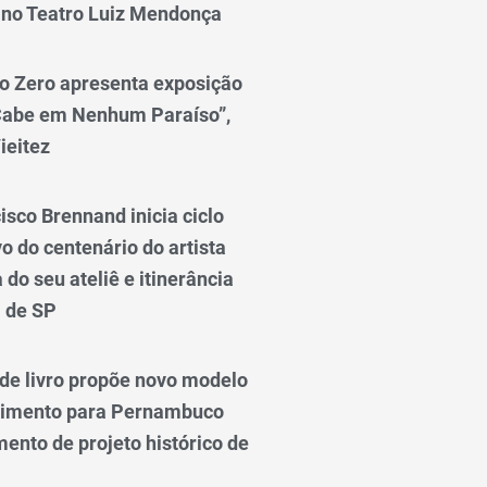
 no Teatro Luiz Mendonça
o Zero apresenta exposição
Cabe em Nenhum Paraíso”,
ieitez
isco Brennand inicia ciclo
 do centenário do artista
do seu ateliê e itinerância
l de SP
e livro propõe novo modelo
vimento para Pernambuco
ento de projeto histórico de