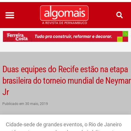
Ir
para
o
conteúdo
Duas equipes do Recife estão na etapa
brasileira do torneio mundial de Neymar
Jr
Publicado em
30 maio, 2019
Cidade-sede de grandes eventos, o Rio de Janeiro