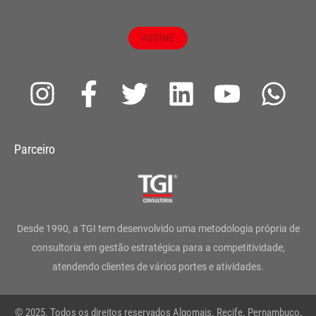
ASSINE
I
F
T
L
Y
W
n
a
w
i
o
h
s
c
i
n
u
a
Parceiro
t
e
t
k
t
t
a
b
t
e
u
s
g
o
e
d
b
a
Desde 1990, a TGI tem desenvolvido uma metodologia própria de
r
o
r
i
e
p
consultoria em gestão estratégica para a competitividade,
atendendo clientes de vários portes e atividades.
a
k
n
p
m
-
© 2025. Todos os direitos reservados Algomais. Recife. Pernambuco,