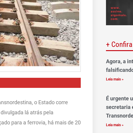
+ Confira
Agora, a int
falsificand
Leia mais »
É urgente 
nsnordestina, o Estado corre
secretaria 
divulgada lá atrás pela
Transnorde
ado para a ferrovia, há mais de 20
Leia mais »