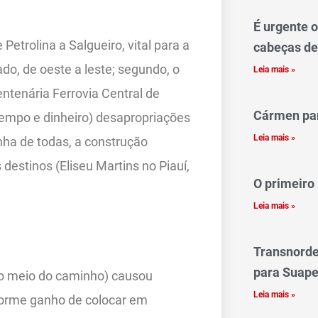
É urgente 
etrolina a Salgueiro, vital para a
cabeças de
ado, de oeste a leste; segundo, o
Leia mais »
ntenária Ferrovia Central de
Cármen pa
empo e dinheiro) desapropriações
Leia mais »
anha de todas, a construção
estinos (Eliseu Martins no Piauí,
O primeiro
Leia mais »
Transnorde
para Suape
lo meio do caminho) causou
Leia mais »
enorme ganho de colocar em