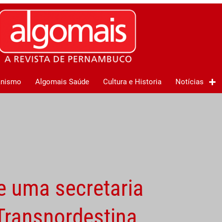
anismo
Algomais Saúde
Cultura e Historia
Notícias
e uma secretaria
 Transnordestina