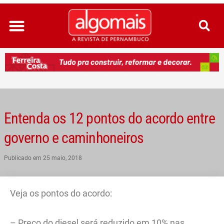
Ir
para
o
conteúdo
Entenda os 12 pontos do acordo entre
governo e caminhoneiros
Publicado em
25 maio, 2018
Veja os pontos do acordo:
– Preço do diesel será reduzido em 10% nas