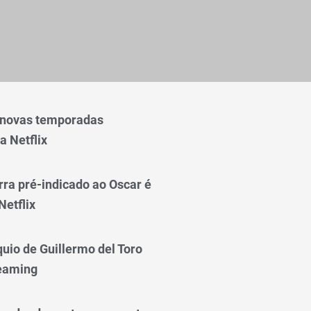
 novas temporadas
a Netflix
rra pré-indicado ao Oscar é
Netflix
quio de Guillermo del Toro
reaming