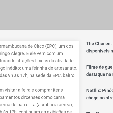
The Chosen:
ernambucana de Circo (EPC), um dos
disponíveis n
omingo Alegre. E ele vem com um
turando atrações típicas da atividade
Filme de gue
go inédito: uma feirinha de artesanato.
destaque na 
 das 9h às 17h, na sede da EPC, bairro
visitar a feira e comprar itens
Netflix: Pinó
uipamentos circenses como cama
chega ao st
perna de pau e lira (acrobacia aérea),
h às 17h, continuam as exibições de