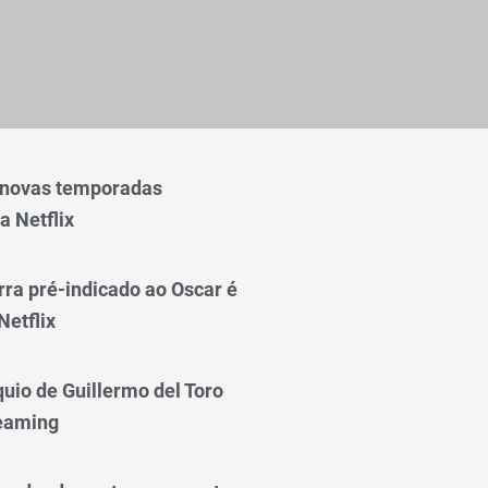
 novas temporadas
a Netflix
rra pré-indicado ao Oscar é
Netflix
quio de Guillermo del Toro
reaming