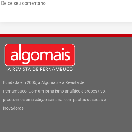
Deixe seu comentário
Fundada em 2006, a Algomais é a Revista de
Pernambuco. Com um jornalismo analítico e propositivo,
produzimos uma edição semanal com pautas ousadas e
inovadoras.
I
W
F
T
L
Y