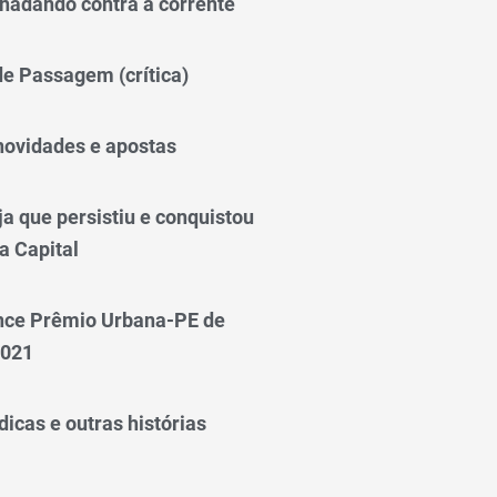
nadando contra a corrente
 de Passagem (crítica)
novidades e apostas
a que persistiu e conquistou
a Capital
nce Prêmio Urbana-PE de
2021
icas e outras histórias