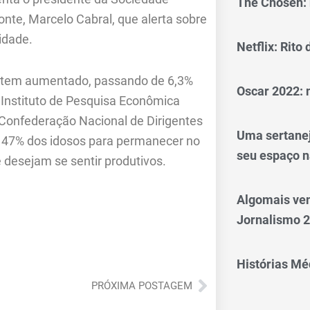
The Chosen: 
Fonte, Marcelo Cabral, que alerta sobre
idade.
Netflix: Rito
o tem aumentado, passando de 6,3%
Oscar 2022: 
Instituto de Pesquisa Econômica
Confederação Nacional de Dirigentes
Uma sertanej
 de 47% dos idosos para permanecer no
seu espaço n
 desejam se sentir produtivos.
Algomais ve
Jornalismo 
Histórias Méd
Próximo
PRÓXIMA POSTAGEM