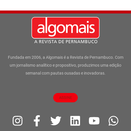
Fundada em 2006, a Algomais é a Revista de Pernambuco. Com
um jornalismo analítico e propositivo, produzimos uma edição
semanal com pautas ousadas e inovadoras.
ASSINE
I
F
T
L
Y
W
n
a
w
i
o
h