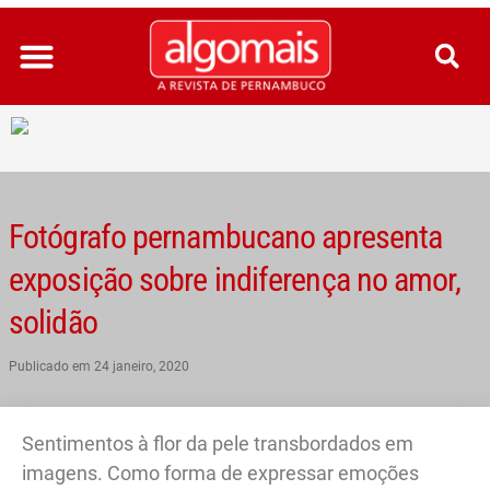
Ir
para
o
conteúdo
Fotógrafo pernambucano apresenta
exposição sobre indiferença no amor,
solidão
Publicado em
24 janeiro, 2020
Sentimentos à flor da pele transbordados em
imagens. Como forma de expressar emoções