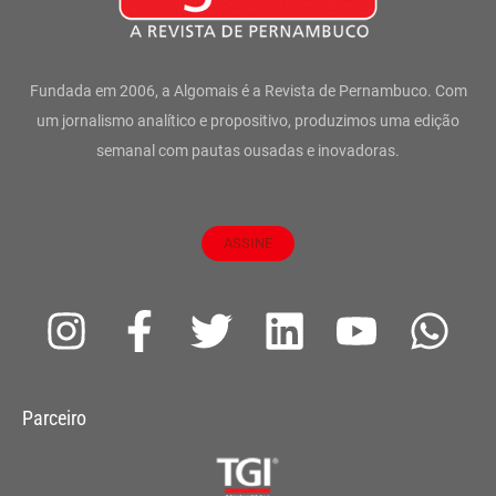
Fundada em 2006, a Algomais é a Revista de Pernambuco. Com
um jornalismo analítico e propositivo, produzimos uma edição
semanal com pautas ousadas e inovadoras.
ASSINE
I
F
T
L
Y
W
n
a
w
i
o
h
s
c
i
n
u
a
Parceiro
t
e
t
k
t
t
a
b
t
e
u
s