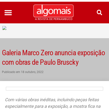
Ir
para
o
conteúdo
Galeria Marco Zero anuncia exposição
com obras de Paulo Bruscky
Publicado em
18 outubro, 2022
Com várias obras inéditas, incluindo peças feitas
especialmente para a exposição, a mostra fica na