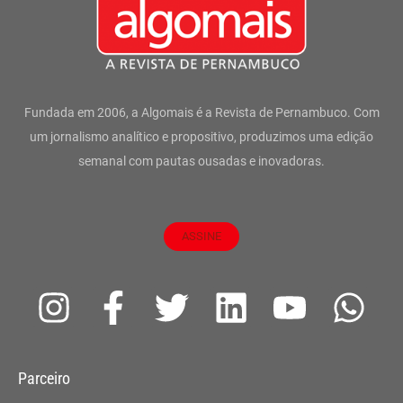
Fundada em 2006, a Algomais é a Revista de Pernambuco. Com
um jornalismo analítico e propositivo, produzimos uma edição
semanal com pautas ousadas e inovadoras.
ASSINE
I
F
T
L
Y
W
n
a
w
i
o
h
s
c
i
n
u
a
Parceiro