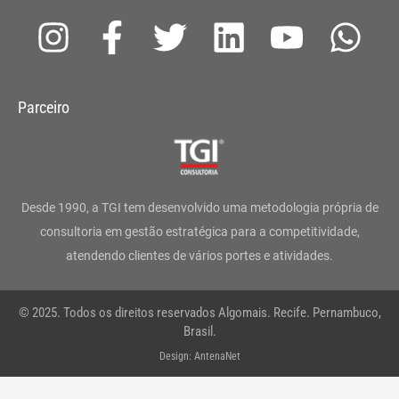
I
F
T
L
Y
W
n
a
w
i
o
h
s
c
i
n
u
a
Parceiro
t
e
t
k
t
t
a
b
t
e
u
s
g
o
e
d
b
a
Desde 1990, a TGI tem desenvolvido uma metodologia própria de
r
o
r
i
e
p
consultoria em gestão estratégica para a competitividade,
atendendo clientes de vários portes e atividades.
a
k
n
p
m
-
© 2025. Todos os direitos reservados Algomais. Recife. Pernambuco,
f
Brasil.
Design: AntenaNet