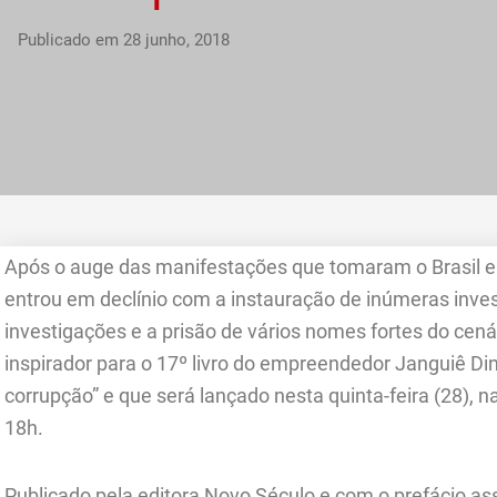
Publicado em
28 junho, 2018
Após o auge das manifestações que tomaram o Brasil e
entrou em declínio com a instauração de inúmeras inves
investigações e a prisão de vários nomes fortes do cenári
inspirador para o 17º livro do empreendedor Janguiê Dini
corrupção” e que será lançado nesta quinta-feira (28),
18h.
Publicado pela editora Novo Século e com o prefácio assi