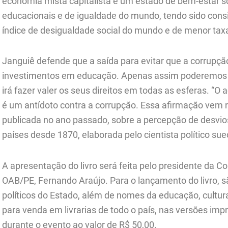
economia mista capitalista e um estado de bem-estar so
educacionais e de igualdade do mundo, tendo sido con
índice de desigualdade social do mundo e de menor tax
Janguiê defende que a saída para evitar que a corrupçã
investimentos em educação. Apenas assim poderemos t
irá fazer valer os seus direitos em todas as esferas. “
é um antídoto contra a corrupção. Essa afirmação vem 
publicada no ano passado, sobre a percepção de desvio
países desde 1870, elaborada pelo cientista político sue
A apresentação do livro será feita pelo presidente da
OAB/PE, Fernando Araújo. Para o lançamento do livro, 
políticos do Estado, além de nomes da educação, cultura e
para venda em livrarias de todo o país, nas versões imp
durante o evento ao valor de R$ 50,00.