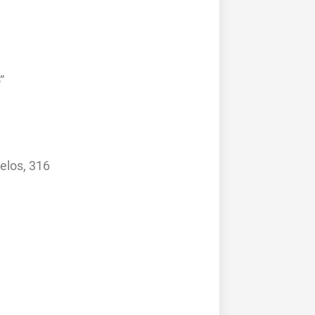
”
los, 316