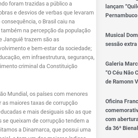
do foram trazidas a público a
lançam “Qui
obras e desvios de verbas que levaram
Pernambuco
o consequência, o Brasil caiu na
 e também na percepção da população
Musical Dom
de Janguiê trazem são as
sessão extra
nvolvimento e bem-estar da sociedade;
ducação, em infraestrutura, segurança,
Galeria Marc
erimento criminal da Constituição
“O Céu Não 
de Ramonn V
ão Mundial, os países com menores
Oficina Franc
r as maiores taxas de corrupção
comemorativo
ducadas e mais desiguais são as que
com abertura 
s se queixam de corrupção tendem a
da 36ª Biena
 citamos a Dinamarca, que possui uma