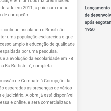
cial, e tem um dos maiores índices
siderado em 2011, o país com menor
Lançamento d
a de corrupção.
de desenvol
após esgotam
1950
o continue assolando o Brasil são
er uma população esclarecida e que
O acesso amplo à educação de qualidade
respaldada por uma pesquisa,
s e a evolução da escolaridade em 78
co Bo Rothstein”, completa.
 Comissão de Combate à Corrupção da
são esperadas as presenças de vários
 judiciário. A obra já está disponível
ressa e online, e será comercializada