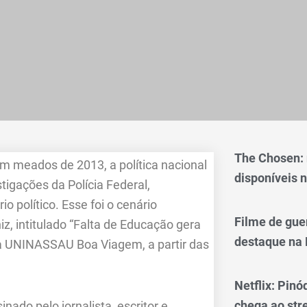
The Chosen:
m meados de 2013, a política nacional
disponíveis n
tigações da Polícia Federal,
o político. Esse foi o cenário
Filme de gue
z, intitulado “Falta de Educação gera
destaque na 
 na UNINASSAU Boa Viagem, a partir das
Netflix: Pinó
chega ao st
nado pelo jornalista, escritor e