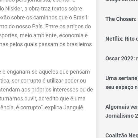
 Niskier, a obra traz textos sobre
exão sobre os caminhos que o Brasil
The Chosen: 
o do nosso País. Entre os artigos do
esportes, meio ambiente, economia e
Netflix: Rito
mas pelos quais passam os brasileiros
Oscar 2022: 
de e enganam-se aqueles que pensam
Uma sertanej
ca, ser corrupto é utilizar poder ou
seu espaço n
atendam aos próprios interesses ou de
ostumamos ouvir, acredito que é uma
Algomais ve
ência, é corrupto”, explica Janguiê.
Jornalismo 
Coalizão Neg