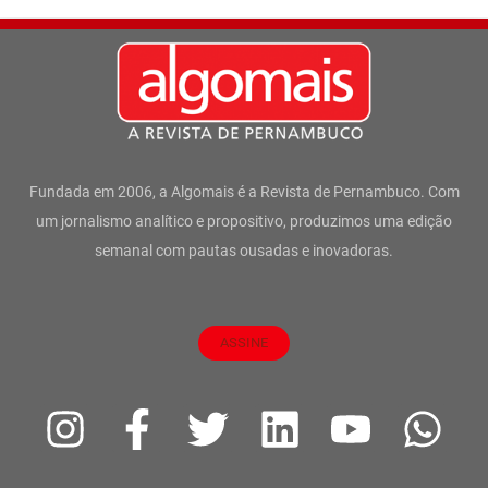
Fundada em 2006, a Algomais é a Revista de Pernambuco. Com
um jornalismo analítico e propositivo, produzimos uma edição
semanal com pautas ousadas e inovadoras.
ASSINE
I
F
T
L
Y
W
n
a
w
i
o
h