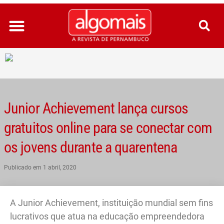
Ir
para
o
conteúdo
Junior Achievement lança cursos
gratuitos online para se conectar com
os jovens durante a quarentena
Publicado em
1 abril, 2020
A Junior Achievement, instituição mundial sem fins
lucrativos que atua na educação empreendedora