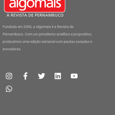
Fundada em 2006, a Algomais é a Revista de
Pernambuco. Com um jornalismo analítico e propositivo,
produzimos uma edição semanal com pautas ousadas e
inovadoras.
I
W
F
T
L
Y
n
h
a
w
i
o
s
a
c
i
n
u
t
t
e
t
k
t
a
s
b
t
e
u
g
a
o
e
d
b
r
p
o
r
i
e