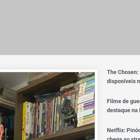
The Chosen:
disponíveis n
Filme de gue
destaque na 
Netflix: Pinó
chega ao st