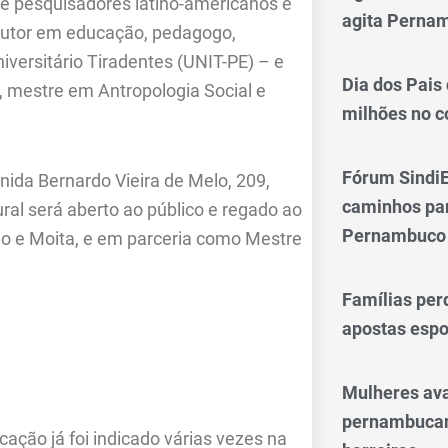
e pesquisadores latino-americanos e
agita Perna
outor em educação, pedagogo,
niversitário Tiradentes (UNIT-PE) – e
Dia dos Pais
 mestre em Antropologia Social e
milhões no 
Fórum SindiE
ida Bernardo Vieira de Melo, 209,
caminhos par
al será aberto ao público e regado ao
Pernambuco
o e Moita, e em parceria como Mestre
Famílias per
apostas espo
Mulheres av
pernambucan
ação já foi indicado várias vezes na