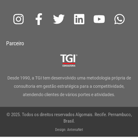
I
F
T
L
Y
W
n
a
w
i
o
h
s
c
i
n
u
a
Parceiro
t
e
t
k
t
t
a
b
t
e
u
s
g
o
e
d
b
a
Desde 1990, a TGI tem desenvolvido uma metodologia própria de
r
o
r
i
e
p
consultoria em gestão estratégica para a competitividade,
atendendo clientes de vários portes e atividades.
a
k
n
p
m
-
© 2025. Todos os direitos reservados Algomais. Recife. Pernambuco,
f
Brasil.
Design: AntenaNet