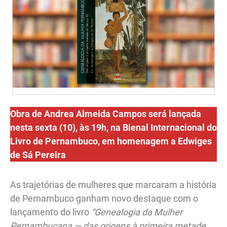
Obra de Andrea Almeida Campos será lançada
nesta sexta (10), às 19h, na Bienal Internacional do
Livro de Pernambuco, em homenagem a Edwiges
de Sá Pereira
As trajetórias de mulheres que marcaram a história
de Pernambuco ganham novo destaque com o
lançamento do livro
“Genealogia da Mulher
Pernambucana — das origens à primeira metade