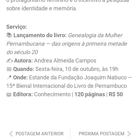
sobre identidade e memória.
Serviço:
📚
Lançamento do livro:
Genealogia da Mulher
Pernambucana — das origens à primeira metade
do século 20
✍️
Autora:
Andrea Almeida Campos
📅
Quando:
Sexta-feira, 10 de outubro, às 19h
📍
Onde:
Estande da Fundação Joaquim Nabuco —
15ª Bienal Internacional do Livro de Pernambuco
📖
Editora:
Conhecimento |
120 páginas
|
R$ 50
Anterior
Pró
POSTAGEM ANTERIOR
PRÓXIMA POSTAGEM