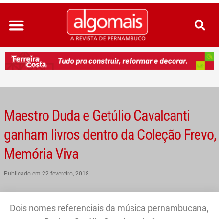
Ir
para
o
conteúdo
Maestro Duda e Getúlio Cavalcanti
ganham livros dentro da Coleção Frevo,
Memória Viva
Publicado em
22 fevereiro, 2018
Dois nomes referenciais da música pernambucana,