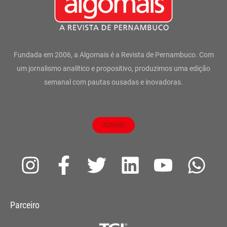
Fundada em 2006, a Algomais é a Revista de Pernambuco. Com
um jornalismo analítico e propositivo, produzimos uma edição
semanal com pautas ousadas e inovadoras.
ASSINE
I
F
T
L
Y
W
n
a
w
i
o
h
s
c
i
n
u
a
Parceiro
t
e
t
k
t
t