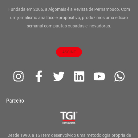
Fundada em 2006, a Algomais é a Revista de Pernambuco. Com
um jornalismo analítico e propositivo, produzimos uma edição
semanal com pautas ousadas e inovadoras.
ASSINE
I
F
T
L
Y
W
n
a
w
i
o
h
s
c
i
n
u
a
Parceiro
t
e
t
k
t
t
a
b
t
e
u
s
g
o
e
d
b
a
Desde 1990, a TGI tem desenvolvido uma metodologia própria de