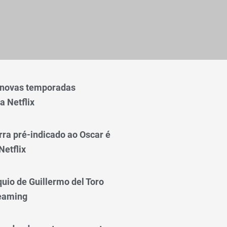
 novas temporadas
a Netflix
rra pré-indicado ao Oscar é
Netflix
quio de Guillermo del Toro
reaming