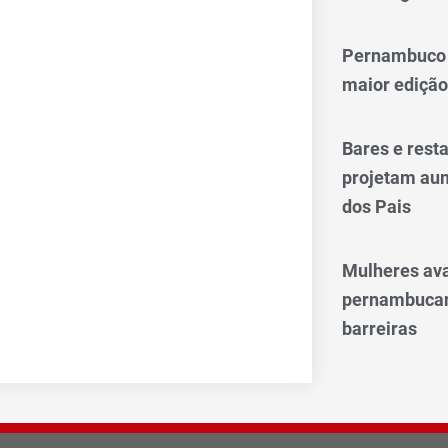
Pernambuco 
maior edição
Bares e res
projetam aum
dos Pais
Mulheres av
pernambucan
barreiras