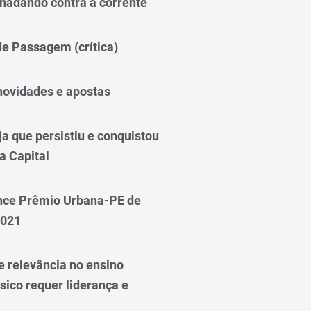
nadando contra a corrente
 de Passagem (crítica)
novidades e apostas
a que persistiu e conquistou
a Capital
nce Prêmio Urbana-PE de
2021
e relevância no ensino
sico requer liderança e