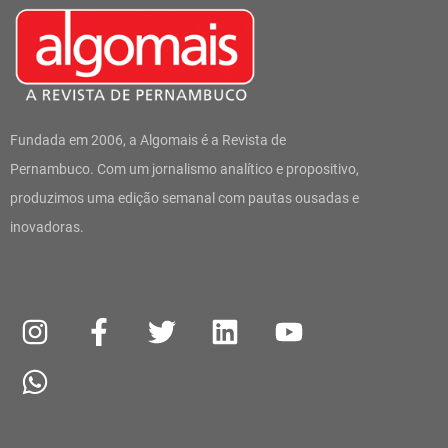
Fundada em 2006, a Algomais é a Revista de
Pernambuco. Com um jornalismo analítico e propositivo,
produzimos uma edição semanal com pautas ousadas e
inovadoras.
I
W
F
T
L
Y
n
h
a
w
i
o
s
a
c
i
n
u
t
t
e
t
k
t
a
s
b
t
e
u
g
a
o
e
d
b