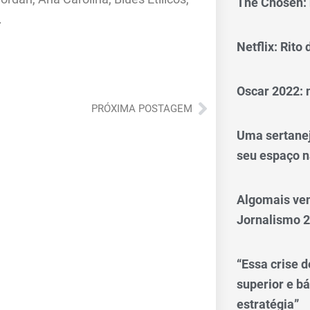
The Chosen: 
.
Netflix: Rito
Oscar 2022: 
Próximo
PRÓXIMA POSTAGEM
Uma sertanej
seu espaço n
Algomais ve
Jornalismo 
“Essa crise d
superior e bá
estratégia”