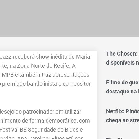
The Chosen:
 Jazz receberá show inédito de Maria
disponíveis n
te, na Zona Norte do Recife. A
 e MPB e também traz apresentações
Filme de gue
o premiado bandolinista e compositor
destaque na 
Netflix: Pinó
desejo do patrocinador em utilizar
chega ao st
etenimento de forma democrática, com
Festival BB Seguridade de Blues e
rdan, Ana Carolina, Blues Etílicos,