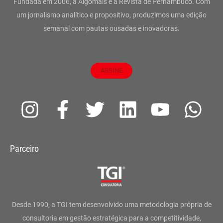
Fundada em 2006, a Algomais é a Revista de Pernambuco. Com
um jornalismo analítico e propositivo, produzimos uma edição
semanal com pautas ousadas e inovadoras.
ASSINE
I
F
T
L
Y
W
n
a
w
i
o
h
s
c
i
n
u
a
Parceiro
t
e
t
k
t
t
a
b
t
e
u
s
g
o
e
d
b
a
Desde 1990, a TGI tem desenvolvido uma metodologia própria de
r
o
r
i
e
p
consultoria em gestão estratégica para a competitividade,