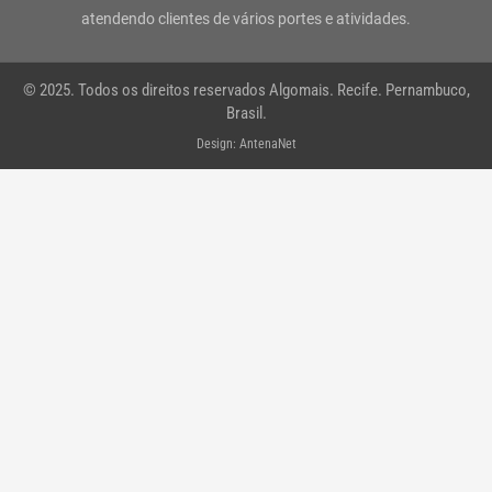
atendendo clientes de vários portes e atividades.
a
k
n
p
m
-
© 2025. Todos os direitos reservados Algomais. Recife. Pernambuco,
f
Brasil.
Design: AntenaNet