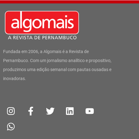
Fundada em 2006, a Algomais é a Revista de
Pernambuco. Com um jornalismo analítico e propositivo,
produzimos uma edição semanal com pautas ousadas e
inovadoras.
I
W
F
T
L
Y
n
h
a
w
i
o
s
a
c
i
n
u
t
t
e
t
k
t
a
s
b
t
e
u