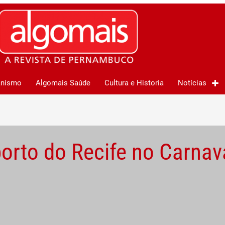
anismo
Algomais Saúde
Cultura e Historia
Notícias
rto do Recife no Carnav