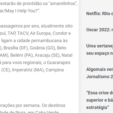
estarão de prontidão os “amarelinhos”,
ar/May I Help You?”.
Netflix: Rito
assageiros por ano, atualmente oito
Oscar 2022: 
ul, TAP, TACV, Air Europa, Condor e
e ligam a cidade pernambucana às
Uma sertanej
, Brasília (DF), Goiânia (GO), Belo-
seu espaço n
AM), Belém (PA), Aracaju (SE), Natal
á para voos regionais, o Guararapes
Algomais ve
 (CE), Imperatriz (MA), Campina
Jornalismo 
“Essa crise d
superior e bá
perações por semana. Os destinos
estratégia”
dade de Praia, em Cabo Verde,