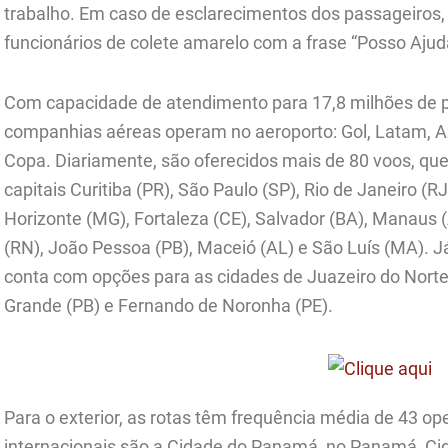
trabalho. Em caso de esclarecimentos dos passageiros, 
funcionários de colete amarelo com a frase “Posso Ajud
Com capacidade de atendimento para 17,8 milhões de p
companhias aéreas operam no aeroporto: Gol, Latam, Az
Copa. Diariamente, são oferecidos mais de 80 voos, qu
capitais Curitiba (PR), São Paulo (SP), Rio de Janeiro (RJ)
Horizonte (MG), Fortaleza (CE), Salvador (BA), Manaus (
(RN), João Pessoa (PB), Maceió (AL) e São Luís (MA). J
conta com opções para as cidades de Juazeiro do Norte
Grande (PB) e Fernando de Noronha (PE).
Para o exterior, as rotas têm frequência média de 43 o
internacionais são a Cidade do Panamá, no Panamá, Ci