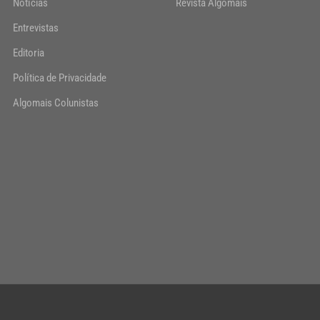
Notícias
Revista Algomais
Entrevistas
Editoria
Política de Privacidade
Algomais Colunistas