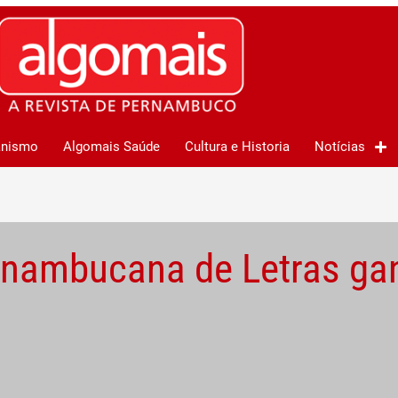
anismo
Algomais Saúde
Cultura e Historia
Notícias
nambucana de Letras gan