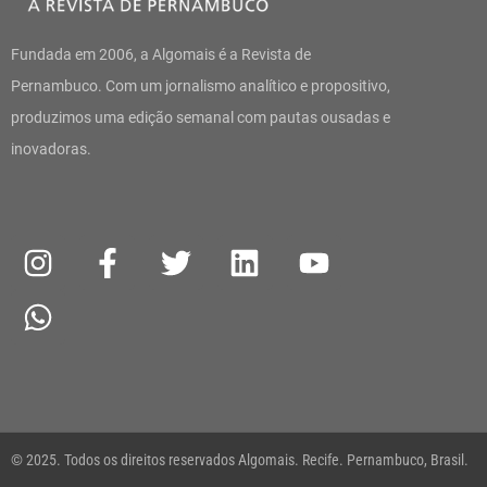
Fundada em 2006, a Algomais é a Revista de
Pernambuco. Com um jornalismo analítico e propositivo,
produzimos uma edição semanal com pautas ousadas e
inovadoras.
I
W
F
T
L
Y
n
h
a
w
i
o
s
a
c
i
n
u
t
t
e
t
k
t
a
s
b
t
e
u
g
a
o
e
d
b
r
p
o
r
i
e
a
p
k
n
© 2025. Todos os direitos reservados Algomais. Recife. Pernambuco, Brasil.
m
-