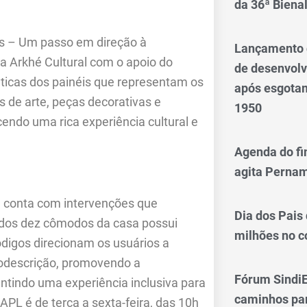
da 36ª Biena
s – Um passo em direção à
Lançamento d
ra Arkhé Cultural com o apoio do
de desenvol
éticas dos painéis que representam os
após esgotam
 de arte, peças decorativas e
1950
endo uma rica experiência cultural e
Agenda do fi
agita Perna
a conta com intervenções que
Dia dos Pais
 dos dez cômodos da casa possui
milhões no 
digos direcionam os usuários a
diodescrição, promovendo a
Fórum SindiE
ntindo uma experiência inclusiva para
caminhos par
APL é de terça a sexta-feira, das 10h