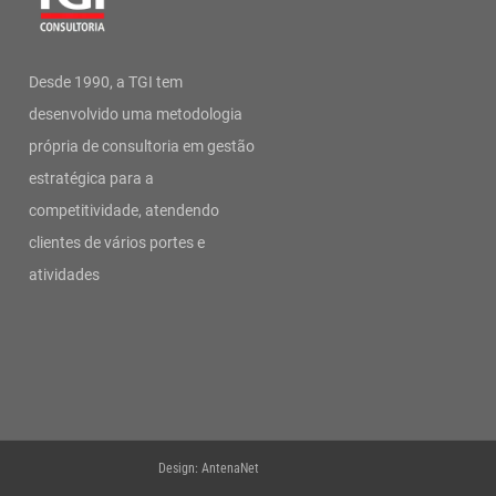
Desde 1990, a TGI tem
desenvolvido uma metodologia
própria de consultoria em gestão
estratégica para a
competitividade, atendendo
clientes de vários portes e
atividades
Design: AntenaNet