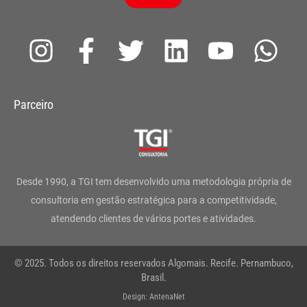
I
F
T
L
Y
W
n
a
w
i
o
h
s
c
i
n
u
a
Parceiro
t
e
t
k
t
t
a
b
t
e
u
s
g
o
e
d
b
a
Desde 1990, a TGI tem desenvolvido uma metodologia própria de
r
o
r
i
e
p
consultoria em gestão estratégica para a competitividade,
atendendo clientes de vários portes e atividades.
a
k
n
p
m
-
© 2025. Todos os direitos reservados Algomais. Recife. Pernambuco,
f
Brasil.
Design: AntenaNet