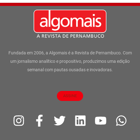
Fundada em 2006, a Algomais é a Revista de Pernambuco. Com
um jornalismo analítico e propositivo, produzimos uma edição
semanal com pautas ousadas e inovadoras.
ASSINE
I
F
T
L
Y
W
n
a
w
i
o
h