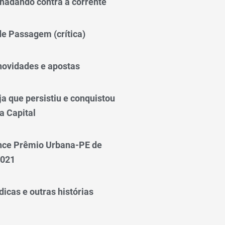
nadando contra a corrente
 de Passagem (crítica)
novidades e apostas
a que persistiu e conquistou
a Capital
nce Prêmio Urbana-PE de
2021
icas e outras histórias