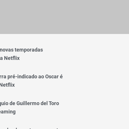
 novas temporadas
a Netflix
rra pré-indicado ao Oscar é
Netflix
quio de Guillermo del Toro
reaming