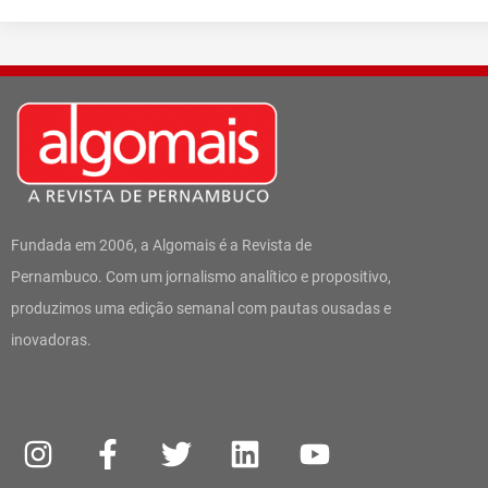
Fundada em 2006, a Algomais é a Revista de
Pernambuco. Com um jornalismo analítico e propositivo,
produzimos uma edição semanal com pautas ousadas e
inovadoras.
I
W
F
T
L
Y
n
h
a
w
i
o
s
a
c
i
n
u