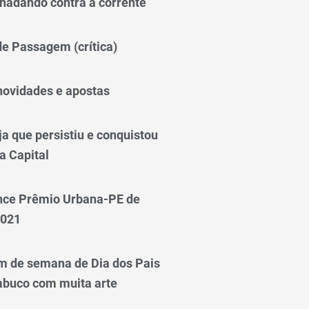
nadando contra a corrente
 de Passagem (crítica)
novidades e apostas
a que persistiu e conquistou
a Capital
nce Prêmio Urbana-PE de
2021
m de semana de Dia dos Pais
mbuco com muita arte