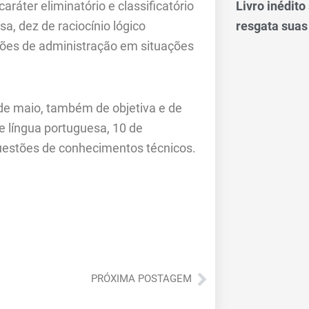
Livro inédit
 cará
ter
eliminatório e classificatório
resgata suas
a, dez de raciocínio lógico
noções de administração em situações
 de maio, também de objetiva e de
de língua portuguesa, 10 de
questões de conhecimentos técnicos.
Próximo
PRÓXIMA POSTAGEM