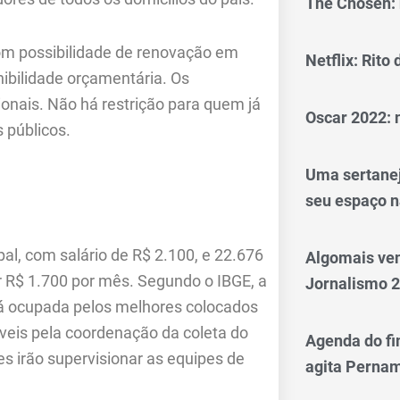
The Chosen: 
com possibilidade de renovação em
Netflix: Rito
ibilidade orçamentária. Os
cionais. Não há restrição para quem já
Oscar 2022: 
 públicos.
Uma sertanej
seu espaço n
pal, com salário de R$ 2.100, e 22.676
Algomais ve
er R$ 1.700 por mês. Segundo o IBGE, a
Jornalismo 
rá ocupada pelos melhores colocados
veis pela coordenação da coleta do
Agenda do fi
 irão supervisionar as equipes de
agita Perna