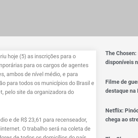
The Chosen:
briu
hoje
(5) as inscrições para o
disponíveis n
mporárias para os cargos de agentes
es, ambos de nível médio, e para
Filme de gue
o para todos os municípios do Brasil e
destaque na 
t, pelo site da organizadora do
Netflix: Pinó
chega ao st
édio e de R$ 23,61 para recenseador,
internet. O trabalho será na coleta de
res de todos os domicílios do país.