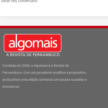
Deixe seu comentário
Fundada em 2006, a Algomais é a Revista de
Pernambuco. Com um jornalismo analítico e propositivo,
produzimos uma edição semanal com pautas ousadas e
inovadoras.
I
W
F
T
L
Y