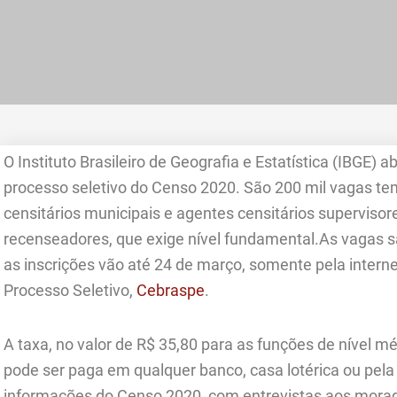
O Instituto Brasileiro de Geografia e Estatística (IBGE) a
processo seletivo do Censo 2020. São 200 mil vagas te
censitários municipais e agentes censitários supervisor
recenseadores, que exige nível fundamental.As vagas sã
as inscrições vão até
24 de mar
ço, somente pela interne
Processo Seletivo,
Cebraspe
.
A taxa, no valor de R$ 35,80 para as funções de nível m
pode ser paga em qualquer banco, casa lotérica ou pela 
informações do Censo 2020, com entrevistas aos morado