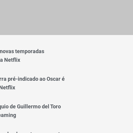
 novas temporadas
a Netflix
rra pré-indicado ao Oscar é
Netflix
quio de Guillermo del Toro
reaming