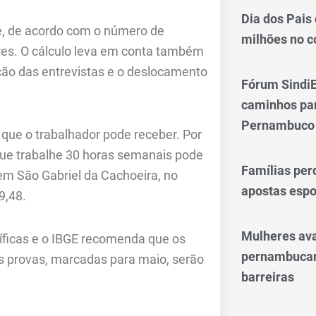
Dia dos Pais
e, de acordo com o número de
milhões no 
ores. O cálculo leva em conta também
ção das entrevistas e o deslocamento
Fórum SindiE
caminhos par
Pernambuco
r que o trabalhador pode receber. Por
ue trabalhe 30 horas semanais pode
Famílias per
m São Gabriel da Cachoeira, no
apostas espo
9,48.
Mulheres av
cíficas e o IBGE recomenda que os
pernambucan
s provas, marcadas para maio, serão
barreiras