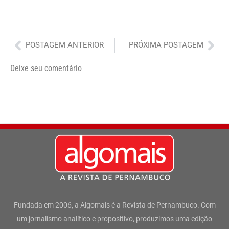
Anterior
Pró
POSTAGEM ANTERIOR
PRÓXIMA POSTAGEM
Deixe seu comentário
Fundada em 2006, a Algomais é a Revista de Pernambuco. Com
um jornalismo analítico e propositivo, produzimos uma edição