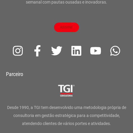
semanal com pautas ousadas e inovadoras.
ASSINE
I
F
T
L
Y
W
n
a
w
i
o
h
s
c
i
n
u
a
Parceiro
t
e
t
k
t
t
a
b
t
e
u
s
g
o
e
d
b
a
Desde 1990, a TGI tem desenvolvido uma metodologia própria de
r
o
r
i
e
p
consultoria em gestão estratégica para a competitividade,
atendendo clientes de vários portes e atividades.
a
k
n
p