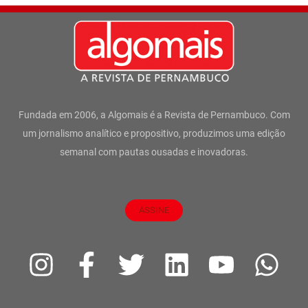
Fundada em 2006, a Algomais é a Revista de Pernambuco. Com
um jornalismo analítico e propositivo, produzimos uma edição
semanal com pautas ousadas e inovadoras.
ASSINE
I
F
T
L
Y
W
n
a
w
i
o
h