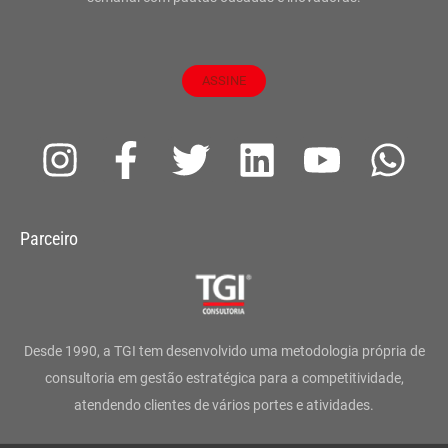
ASSINE
I
F
T
L
Y
W
n
a
w
i
o
h
s
c
i
n
u
a
Parceiro
t
e
t
k
t
t
a
b
t
e
u
s
g
o
e
d
b
a
Desde 1990, a TGI tem desenvolvido uma metodologia própria de
r
o
r
i
e
p
consultoria em gestão estratégica para a competitividade,
atendendo clientes de vários portes e atividades.
a
k
n
p