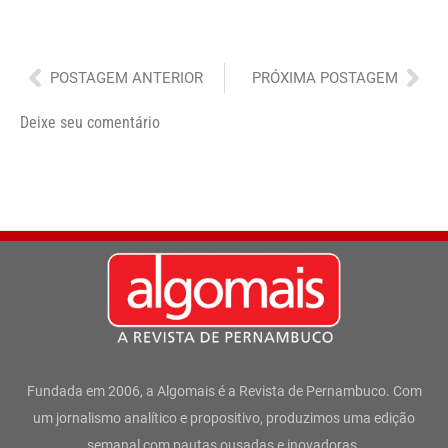
Anterior
Pró
POSTAGEM ANTERIOR
PRÓXIMA POSTAGEM
Deixe seu comentário
Fundada em 2006, a Algomais é a Revista de Pernambuco. Com
um jornalismo analítico e propositivo, produzimos uma edição
semanal com pautas ousadas e inovadoras.