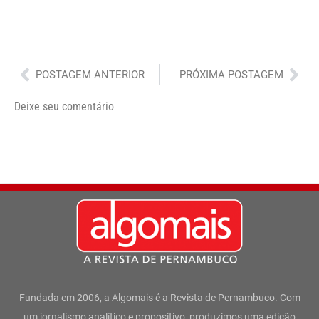
Anterior
Pró
POSTAGEM ANTERIOR
PRÓXIMA POSTAGEM
Deixe seu comentário
Fundada em 2006, a Algomais é a Revista de Pernambuco. Com
um jornalismo analítico e propositivo, produzimos uma edição