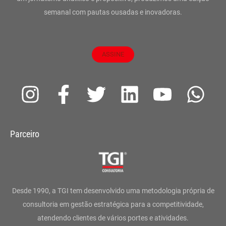
semanal com pautas ousadas e inovadoras.
ASSINE
I
F
T
L
Y
W
n
a
w
i
o
h
s
c
i
n
u
a
Parceiro
t
e
t
k
t
t
a
b
t
e
u
s
g
o
e
d
b
a
Desde 1990, a TGI tem desenvolvido uma metodologia própria de
r
o
r
i
e
p
consultoria em gestão estratégica para a competitividade,
atendendo clientes de vários portes e atividades.