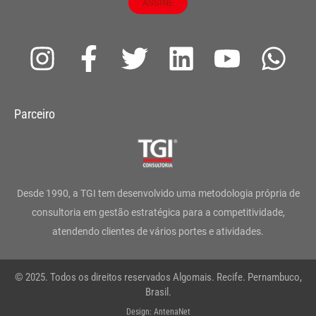
ASSINE
I
F
T
L
Y
W
n
a
w
i
o
h
s
c
i
n
u
a
Parceiro
t
e
t
k
t
t
a
b
t
e
u
s
g
o
e
d
b
a
Desde 1990, a TGI tem desenvolvido uma metodologia própria de
r
o
r
i
e
p
consultoria em gestão estratégica para a competitividade,
atendendo clientes de vários portes e atividades.
a
k
n
p
m
-
© 2025. Todos os direitos reservados Algomais. Recife. Pernambuco,
f
Brasil.
Design: AntenaNet