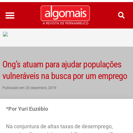
Ir
para
o
conteúdo
Ong’s atuam para ajudar populações
vulneráveis na busca por um emprego
Publicado em
20 dezembro, 2019
*Por Yuri Euzébio
Na conjuntura de altas taxas de desemprego,