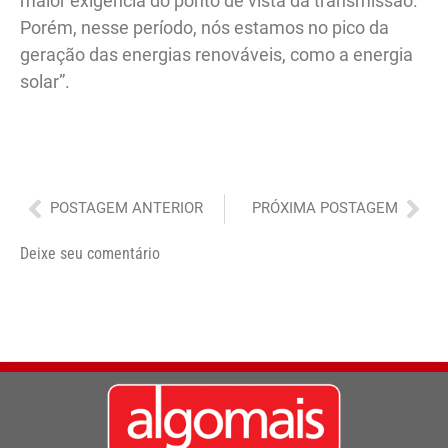
maior exigência do ponto de vista da transmissão.
Porém, nesse período, nós estamos no pico da
geração das energias renováveis, como a energia
solar”.
Anterior
Pró
POSTAGEM ANTERIOR
PRÓXIMA POSTAGEM
Deixe seu comentário