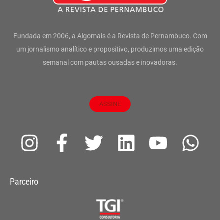
Fundada em 2006, a Algomais é a Revista de Pernambuco. Com
um jornalismo analítico e propositivo, produzimos uma edição
semanal com pautas ousadas e inovadoras.
ASSINE
I
F
T
L
Y
W
n
a
w
i
o
h
s
c
i
n
u
a
Parceiro
t
e
t
k
t
t
a
b
t
e
u
s