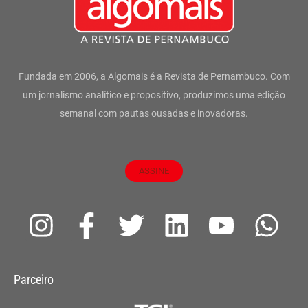
Fundada em 2006, a Algomais é a Revista de Pernambuco. Com
um jornalismo analítico e propositivo, produzimos uma edição
semanal com pautas ousadas e inovadoras.
ASSINE
I
F
T
L
Y
W
n
a
w
i
o
h
s
c
i
n
u
a
Parceiro
t
e
t
k
t
t