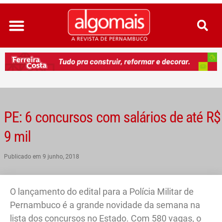
Ir
para
o
conteúdo
PE: 6 concursos com salários de até R$
9 mil
Publicado em
9 junho, 2018
O lançamento do edital para a Polícia Militar de
Pernambuco é a grande novidade da semana na
lista dos concursos no Estado. Com 580 vagas, o