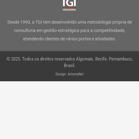
a
b
t
e
u
s
g
o
e
d
b
a
Desde 1990, a TGI tem desenvolvido uma metodologia própria de
r
o
r
i
e
p
consultoria em gestão estratégica para a competitividade,
atendendo clientes de vários portes e atividades.
a
k
n
p
m
-
© 2025. Todos os direitos reservados Algomais. Recife. Pernambuco,
f
Brasil.
Design: AntenaNet