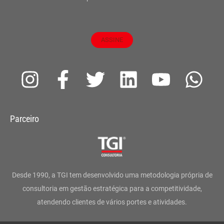
ASSINE
I
F
T
L
Y
W
n
a
w
i
o
h
s
c
i
n
u
a
Parceiro
t
e
t
k
t
t
a
b
t
e
u
s
g
o
e
d
b
a
Desde 1990, a TGI tem desenvolvido uma metodologia própria de
r
o
r
i
e
p
consultoria em gestão estratégica para a competitividade,
atendendo clientes de vários portes e atividades.
a
k
n
p