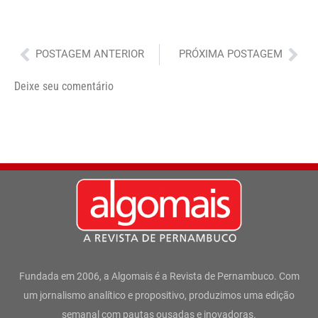
Anterior
Pró
POSTAGEM ANTERIOR
PRÓXIMA POSTAGEM
Deixe seu comentário
Fundada em 2006, a Algomais é a Revista de Pernambuco. Com
um jornalismo analítico e propositivo, produzimos uma edição
semanal com pautas ousadas e inovadoras.