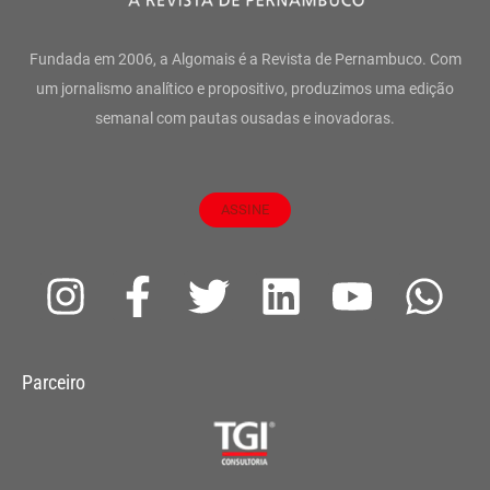
Fundada em 2006, a Algomais é a Revista de Pernambuco. Com
um jornalismo analítico e propositivo, produzimos uma edição
semanal com pautas ousadas e inovadoras.
ASSINE
I
F
T
L
Y
W
n
a
w
i
o
h
s
c
i
n
u
a
Parceiro
t
e
t
k
t
t
a
b
t
e
u
s