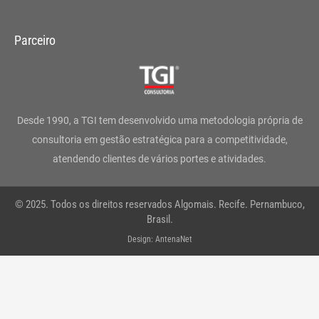
n
a
w
i
o
h
s
c
i
n
u
a
Parceiro
t
e
t
k
t
t
a
b
t
e
u
s
g
o
e
d
b
a
Desde 1990, a TGI tem desenvolvido uma metodologia própria de
r
o
r
i
e
p
consultoria em gestão estratégica para a competitividade,
atendendo clientes de vários portes e atividades.
a
k
n
p
m
-
© 2025. Todos os direitos reservados Algomais. Recife. Pernambuco,
f
Brasil.
Design: AntenaNet