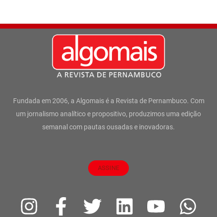
Fundada em 2006, a Algomais é a Revista de Pernambuco. Com
um jornalismo analítico e propositivo, produzimos uma edição
semanal com pautas ousadas e inovadoras.
ASSINE
I
F
T
L
Y
W