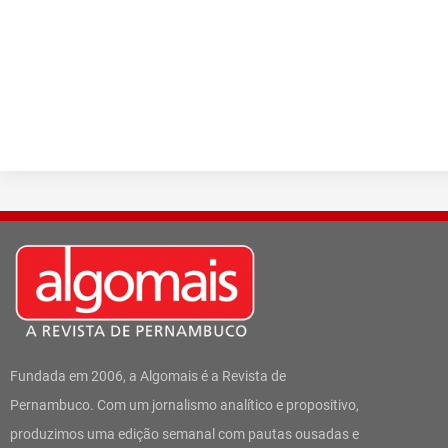
Fundada em 2006, a Algomais é a Revista de
Pernambuco. Com um jornalismo analítico e propositivo,
produzimos uma edição semanal com pautas ousadas e