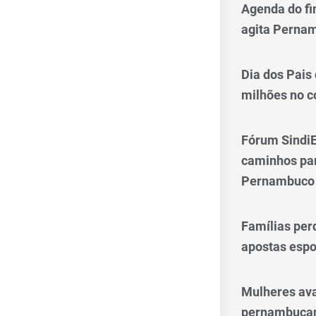
Agenda do fi
agita Perna
Dia dos Pais
milhões no 
Fórum SindiE
caminhos par
Pernambuco
Famílias per
apostas espo
Mulheres av
pernambucan