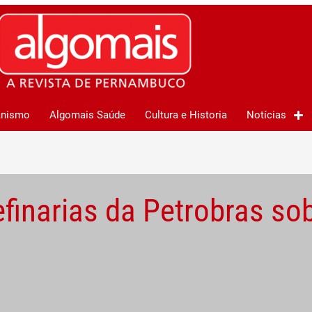
anismo
Algomais Saúde
Cultura e Historia
Notícias
efinarias da Petrobras so