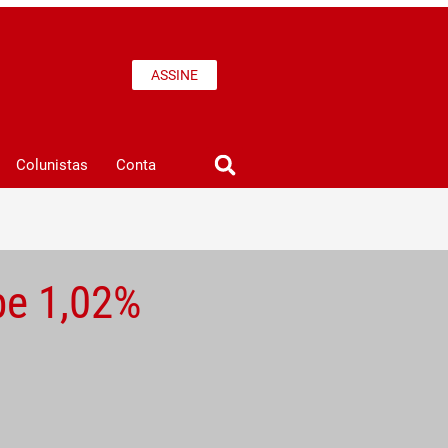
ASSINE
Colunistas
Conta
be 1,02%