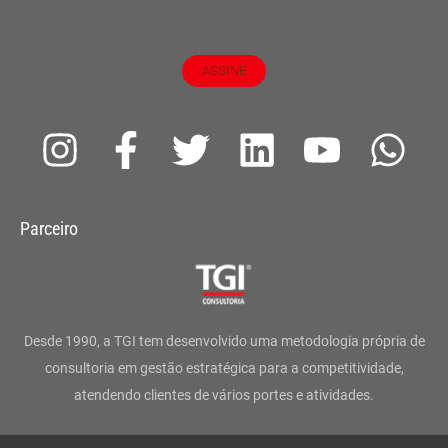
ASSINE
I
F
T
L
Y
W
n
a
w
i
o
h
s
c
i
n
u
a
Parceiro
t
e
t
k
t
t
a
b
t
e
u
s
g
o
e
d
b
a
Desde 1990, a TGI tem desenvolvido uma metodologia própria de
r
o
r
i
e
p
consultoria em gestão estratégica para a competitividade,
atendendo clientes de vários portes e atividades.
a
k
n
p