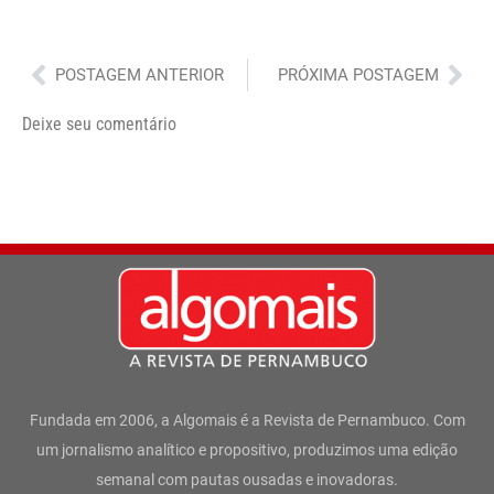
Anterior
Pró
POSTAGEM ANTERIOR
PRÓXIMA POSTAGEM
Deixe seu comentário
Fundada em 2006, a Algomais é a Revista de Pernambuco. Com
um jornalismo analítico e propositivo, produzimos uma edição
semanal com pautas ousadas e inovadoras.