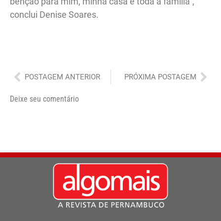
benção para mim, minha casa e toda a família“,
conclui Denise Soares.
Anterior
Pró
POSTAGEM ANTERIOR
PRÓXIMA POSTAGEM
Deixe seu comentário