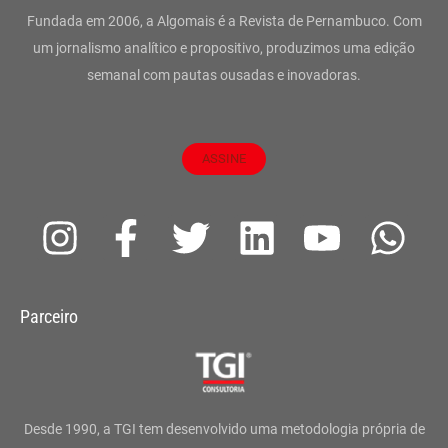
Fundada em 2006, a Algomais é a Revista de Pernambuco. Com
um jornalismo analítico e propositivo, produzimos uma edição
semanal com pautas ousadas e inovadoras.
ASSINE
I
F
T
L
Y
W
n
a
w
i
o
h
s
c
i
n
u
a
Parceiro
t
e
t
k
t
t
a
b
t
e
u
s
g
o
e
d
b
a
Desde 1990, a TGI tem desenvolvido uma metodologia própria de