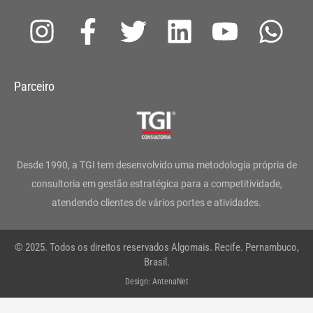
I
F
T
L
Y
W
n
a
w
i
o
h
s
c
i
n
u
a
Parceiro
t
e
t
k
t
t
a
b
t
e
u
s
g
o
e
d
b
a
Desde 1990, a TGI tem desenvolvido uma metodologia própria de
r
o
r
i
e
p
consultoria em gestão estratégica para a competitividade,
atendendo clientes de vários portes e atividades.
a
k
n
p
m
-
© 2025. Todos os direitos reservados Algomais. Recife. Pernambuco,
f
Brasil.
Design: AntenaNet