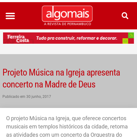
Ir
para
o
conteúdo
Projeto Música na Igreja apresenta
concerto na Madre de Deus
Publicado em
30 junho, 2017
O projeto Música na Igreja, que oferece concertos
musicais em templos históricos da cidade, retoma
as atividades com um concerto da Orquestra do